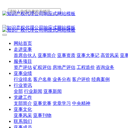
网站首页
走进亚事
首席合伙人
亚事简介
亚事资质
亚事大事记
高管风采
亚
服务项目
资产评估
矿权评估
房地产评估
工程造价
咨询业务
亚事业绩
行业排名
客户名单
业务分布
客户评价
经典案例
行业资讯
全部
行业新闻
亚事新闻
党建工作
支部简介
亚事党事
党章学习
中央精神
亚事文化
亚事风采
亚事刊物
联系我们
亚事成员