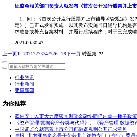
证监会相关部门负责人就发布《首次公开发行股票并上市
1、问：《首次公开发行股票并上市辅导监管规定》发
定》）已正式发布实施，以其发布实施当日辅导机构是否
求准备或补充备案材料，并履行后续程序；对于已完成辅
2021-09-30
43
上一页
1...
70
71
72
73
74
75
76
...78
下一页
转至第
行业资讯
行业新闻
亚事新闻
为你推荐
蓝佛安：以更大力度落实财政金融协同促内需一揽子政策
《资产管理 数据资产分类与代码》、《资产管理 数据资
中国证监会就完善上市公司再融资规则公开征求意见
喜报 | 北方亚事多名骨干荣获北京评协专门（专业）委员会