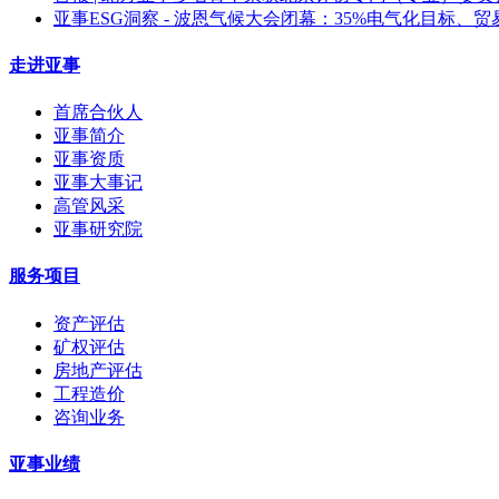
亚事ESG洞察 - 波恩气候大会闭幕：35%电气化目标
走进亚事
首席合伙人
亚事简介
亚事资质
亚事大事记
高管风采
亚事研究院
服务项目
资产评估
矿权评估
房地产评估
工程造价
咨询业务
亚事业绩