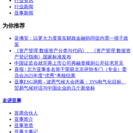
行业资讯
行业新闻
亚事新闻
为你推荐
蓝佛安：以更大力度落实财政金融协同促内需一揽子政
策
《资产管理 数据资产分类与代码》、《资产管理 数据资
产登记指南》国家标准发布
中国证监会就完善上市公司再融资规则公开征求意见
喜报 | 北方亚事多名骨干荣获北京评协专门（专业）委
员会2025年度“优秀”考核结果
亚事ESG洞察 - 波恩气候大会闭幕：35%电气化目标、
贸易气候对话与中国企业的几个新坐标
走进亚事
首席合伙人
亚事简介
亚事资质
亚事大事记