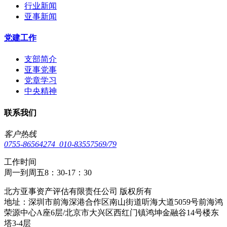
行业新闻
亚事新闻
党建工作
支部简介
亚事党事
党章学习
中央精神
联系我们
客户热线
0755-86564274 010-83557569/79
工作时间
周一到周五8：30-17：30
北方亚事资产评估有限责任公司 版权所有
​地址：深圳市前海深港合作区南山街道听海大道5059号前海鸿
荣源中心A座6层/北京市大兴区西红门镇鸿坤金融谷14号楼东
塔3-4层