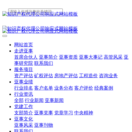
网站首页
走进亚事
首席合伙人
亚事简介
亚事资质
亚事大事记
高管风采
亚
事研究院
联系我们
服务项目
资产评估
矿权评估
房地产评估
工程造价
咨询业务
亚事业绩
行业排名
客户名单
业务分布
客户评价
经典案例
行业资讯
全部
行业新闻
亚事新闻
党建工作
支部简介
亚事党事
党章学习
中央精神
亚事文化
亚事风采
亚事刊物
联系我们