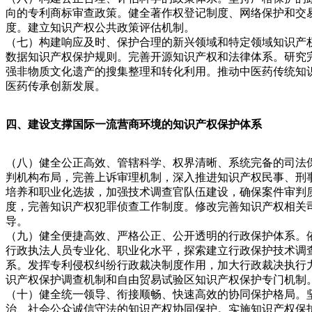
向的专利商标审查政策。健全著作权登记制度、网络保护和交
度。建立知识产权公共政策评估机制。
（七）构建响应及时、保护合理的新兴领域和特定领域知识产
数据知识产权保护规则。完善开源知识产权和法律体系。研究
强非物质文化遗产的搜集整理和转化利用。推动中医药传统知
医药传承创新发展。
四、建设支撑国际一流营商环境的知识产权保护体系
（八）健全公正高效、管辖科学、权界清晰、系统完备的司法
判机构布局，完善上诉审理机制，深入推进知识产权民事、刑
培养和职业化选拔，加强技术调查官队伍建设，确保案件审判
度，完善知识产权犯罪侦查工作制度。修改完善知识产权相关
导。
（九）健全便捷高效、严格公正、公开透明的行政保护体系。
行政执法人员专业化、职业化水平，探索建立行政保护技术调
系。发挥专利侵权纠纷行政裁决制度作用，加大行政裁决执行
识产权保护调查机制和自由贸易试验区知识产权保护专门机制
（十）健全统一领导、衔接顺畅、快速高效的协同保护格局。
治、社会公众诚信守法的知识产权协同保护。实施知识产权保