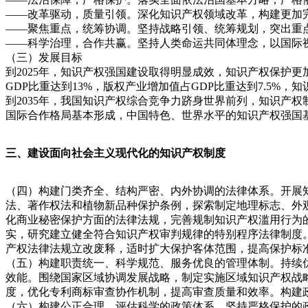
——改革驱动，质量引领。深化知识产权领域改革，构建更加
——聚焦重点，统筹协调。坚持战略引领、统筹规划，突出重
——科学治理，合作共赢。坚持人类命运共同体理念，以国际
（三）发展目标
到2025年，知识产权强国建设取得明显成效，知识产权保护
GDP比重达到13%，版权产业增加值占GDP比重达到7.5%
到2035年，我国知识产权综合竞争力跻身世界前列，知识产
国际合作格局基本形成，中国特色、世界水平的知识产权强国
三、建设面向社会主义现代化的知识产权制度
（四）构建门类齐全、结构严密、内外协调的法律体系。开展
法、著作权法和植物新品种保护条例，探索制定地理标志、外
化商业秘密保护方面的法律法规，完善规制知识产权滥用行为
实，研究建立健全符合知识产权审判规律的特别程序法律制度
产权法律法规立改废释，适时扩大保护客体范围，提高保护标
（五）构建职责统一、科学规范、服务优良的管理体制。持续
效能。围绕国家区域协调发展战略，制定实施区域知识产权战
度，优化专利商标审查协作机制，提高审查质量和效率。构建
（六）构建公正合理、评估科学的政策体系。坚持严格保护的