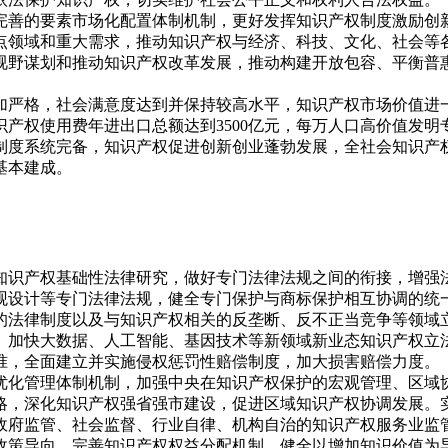
完善的要素市场化配置体制机制，更好发挥知识产权制度激励创
点领域和重大需求，推动知识产权与经济、科技、文化、社会等
视野谋划和推动知识产权改革发展，推动构建开放包容、平衡普
更加严格，社会满意度达到并保持较高水平，知识产权市场价值
，知识产权使用费年进出口总额达到3500亿元，每万人口高价值发
权制度系统完备，知识产权促进创新创业蓬勃发展，全社会知识
基本建成。
知识产权基础性法律研究，做好专门法律法规之间的衔接，增强
观设计等专门法律法规，健全专门保护与商标保护相互协调的统
的法律制度以及与知识产权相关的反垄断、反不正当竞争等领域
。加快大数据、人工智能、基因技术等新领域新业态知识产权立
准，全面建立并实施侵权惩罚性赔偿制度，加大损害赔偿力度。
优化管理体制机制，加强中央在知识产权保护的宏观管理、区域
略，深化知识产权强省强市建设，促进区域知识产权协调发展。
政府监管、社会监督、行业自律、机构自治的知识产权服务业监
政策导向，完善知识产权权益分配机制，健全以增加知识价值为