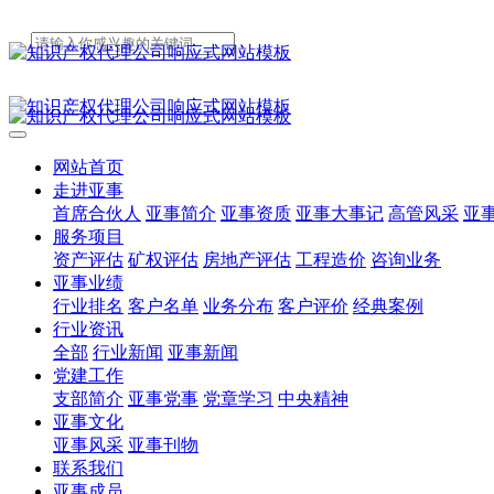
网站首页
走进亚事
首席合伙人
亚事简介
亚事资质
亚事大事记
高管风采
亚
服务项目
资产评估
矿权评估
房地产评估
工程造价
咨询业务
亚事业绩
行业排名
客户名单
业务分布
客户评价
经典案例
行业资讯
全部
行业新闻
亚事新闻
党建工作
支部简介
亚事党事
党章学习
中央精神
亚事文化
亚事风采
亚事刊物
联系我们
亚事成员