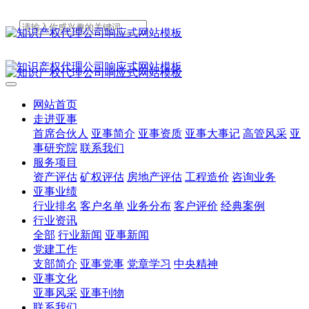
网站首页
走进亚事
首席合伙人
亚事简介
亚事资质
亚事大事记
高管风采
亚
事研究院
联系我们
服务项目
资产评估
矿权评估
房地产评估
工程造价
咨询业务
亚事业绩
行业排名
客户名单
业务分布
客户评价
经典案例
行业资讯
全部
行业新闻
亚事新闻
党建工作
支部简介
亚事党事
党章学习
中央精神
亚事文化
亚事风采
亚事刊物
联系我们