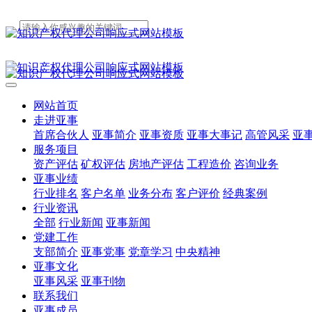
网站首页
走进亚事
首席合伙人
亚事简介
亚事资质
亚事大事记
高管风采
亚
服务项目
资产评估
矿权评估
房地产评估
工程造价
咨询业务
亚事业绩
行业排名
客户名单
业务分布
客户评价
经典案例
行业资讯
全部
行业新闻
亚事新闻
党建工作
支部简介
亚事党事
党章学习
中央精神
亚事文化
亚事风采
亚事刊物
联系我们
亚事成员