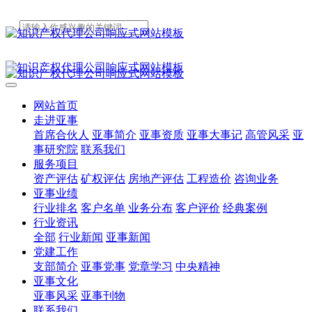
网站首页
走进亚事
首席合伙人
亚事简介
亚事资质
亚事大事记
高管风采
亚
事研究院
联系我们
服务项目
资产评估
矿权评估
房地产评估
工程造价
咨询业务
亚事业绩
行业排名
客户名单
业务分布
客户评价
经典案例
行业资讯
全部
行业新闻
亚事新闻
党建工作
支部简介
亚事党事
党章学习
中央精神
亚事文化
亚事风采
亚事刊物
联系我们