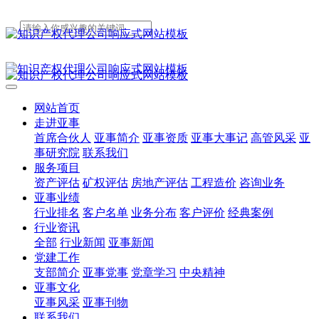
网站首页
走进亚事
首席合伙人
亚事简介
亚事资质
亚事大事记
高管风采
亚
事研究院
联系我们
服务项目
资产评估
矿权评估
房地产评估
工程造价
咨询业务
亚事业绩
行业排名
客户名单
业务分布
客户评价
经典案例
行业资讯
全部
行业新闻
亚事新闻
党建工作
支部简介
亚事党事
党章学习
中央精神
亚事文化
亚事风采
亚事刊物
联系我们