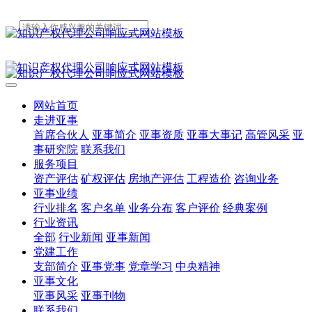
网站首页
走进亚事
首席合伙人
亚事简介
亚事资质
亚事大事记
高管风采
亚
事研究院
联系我们
服务项目
资产评估
矿权评估
房地产评估
工程造价
咨询业务
亚事业绩
行业排名
客户名单
业务分布
客户评价
经典案例
行业资讯
全部
行业新闻
亚事新闻
党建工作
支部简介
亚事党事
党章学习
中央精神
亚事文化
亚事风采
亚事刊物
联系我们