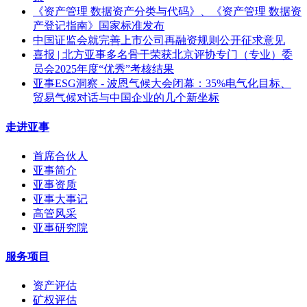
《资产管理 数据资产分类与代码》、《资产管理 数据资
产登记指南》国家标准发布
中国证监会就完善上市公司再融资规则公开征求意见
喜报 | 北方亚事多名骨干荣获北京评协专门（专业）委
员会2025年度“优秀”考核结果
亚事ESG洞察 - 波恩气候大会闭幕：35%电气化目标、
贸易气候对话与中国企业的几个新坐标
走进亚事
首席合伙人
亚事简介
亚事资质
亚事大事记
高管风采
亚事研究院
服务项目
资产评估
矿权评估