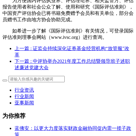
为方便国内评估执业界、评估理论界、相关监管方、评估
报告使用者和社会公众了解、使用和研究《国际评估准则》，
中国资产评估协会已将书籍免费赠予会员和有关单位，部分会
员赠书工作由地方协会协助完成。
如希进一步了解《国际评估准则》有关情况，可登录国际
评估准则理事会网站（www.ivsc.org）进行查询。
上一篇
: 证监会持续深化证券基金经营机构“放管服”改
革
下一篇
: 中评协举办2021年度工作总结暨领导班子述职
述廉述党建大会
行业资讯
行业新闻
亚事新闻
为你推荐
蓝佛安：以更大力度落实财政金融协同促内需一揽子政
策