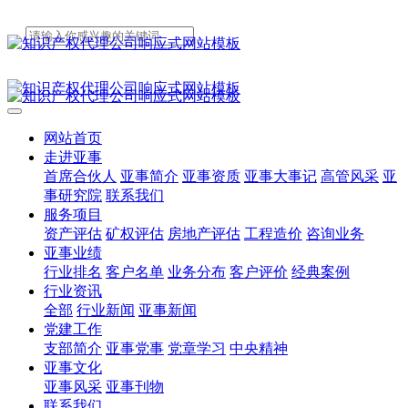
网站首页
走进亚事
首席合伙人
亚事简介
亚事资质
亚事大事记
高管风采
亚
事研究院
联系我们
服务项目
资产评估
矿权评估
房地产评估
工程造价
咨询业务
亚事业绩
行业排名
客户名单
业务分布
客户评价
经典案例
行业资讯
全部
行业新闻
亚事新闻
党建工作
支部简介
亚事党事
党章学习
中央精神
亚事文化
亚事风采
亚事刊物
联系我们