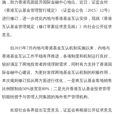
施，
助力
香港巩固提升国际金融中心地位
。
近日，证监会对
《
香港互认基金管理
暂行
规定
》（
证监会公告〔
2015
〕
12
号
）
进行修订
，
进一步优化内地与香港基金互认
安排
，
现
就
《香港
互认基金管理规定（修订草案征求意见稿）》向社会公开征求
意见。
自
2015
年
7
月
内地与香港基金互认
机制
实施
以来
，
内地与
香港基金互认工作平稳
有序
推进，各项制度和机制运行
良好
，
较好满足了两地投资者跨境理财需求
，同时有力
支持了香港国
际金融中心建设
。
为更好发挥
两地基金
互认机制的积极作用，
本次规则修订拟从
两方面进行优化，一是
将
互认基金客地销售
比例限制由
50%
放宽至
80%
；二是
允许香港互认基金投资管理
职能转授予与管理人同集团的海外资产管理机构。
欢迎社会各界提出宝贵意见，证监会将根据公开征求意见