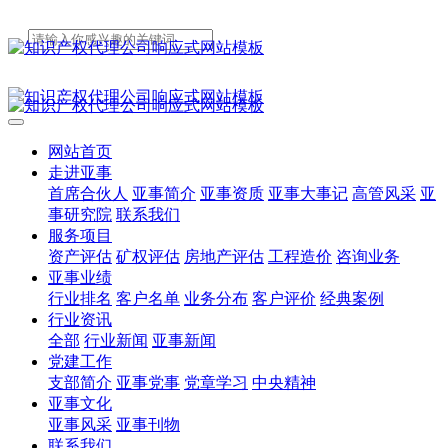
网站首页
走进亚事
首席合伙人
亚事简介
亚事资质
亚事大事记
高管风采
亚
事研究院
联系我们
服务项目
资产评估
矿权评估
房地产评估
工程造价
咨询业务
亚事业绩
行业排名
客户名单
业务分布
客户评价
经典案例
行业资讯
全部
行业新闻
亚事新闻
党建工作
支部简介
亚事党事
党章学习
中央精神
亚事文化
亚事风采
亚事刊物
联系我们