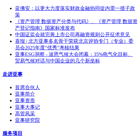
蓝佛安：以更大力度落实财政金融协同促内需一揽子政
策
《资产管理 数据资产分类与代码》、《资产管理 数据资
产登记指南》国家标准发布
中国证监会就完善上市公司再融资规则公开征求意见
喜报 | 北方亚事多名骨干荣获北京评协专门（专业）委
员会2025年度“优秀”考核结果
亚事ESG洞察 - 波恩气候大会闭幕：35%电气化目标、
贸易气候对话与中国企业的几个新坐标
走进亚事
首席合伙人
亚事简介
亚事资质
亚事大事记
高管风采
亚事研究院
服务项目