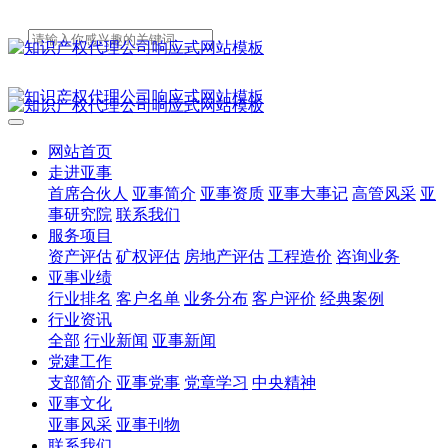
网站首页
走进亚事
首席合伙人
亚事简介
亚事资质
亚事大事记
高管风采
亚
事研究院
联系我们
服务项目
资产评估
矿权评估
房地产评估
工程造价
咨询业务
亚事业绩
行业排名
客户名单
业务分布
客户评价
经典案例
行业资讯
全部
行业新闻
亚事新闻
党建工作
支部简介
亚事党事
党章学习
中央精神
亚事文化
亚事风采
亚事刊物
联系我们