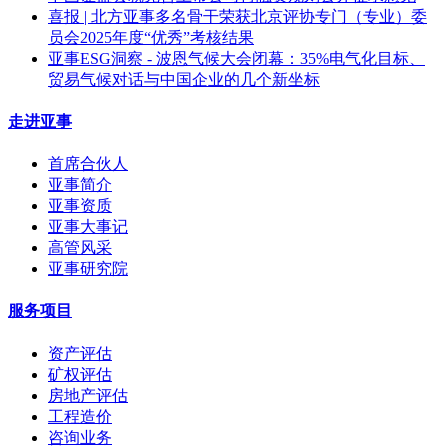
喜报 | 北方亚事多名骨干荣获北京评协专门（专业）委
员会2025年度“优秀”考核结果
亚事ESG洞察 - 波恩气候大会闭幕：35%电气化目标、
贸易气候对话与中国企业的几个新坐标
走进亚事
首席合伙人
亚事简介
亚事资质
亚事大事记
高管风采
亚事研究院
服务项目
资产评估
矿权评估
房地产评估
工程造价
咨询业务